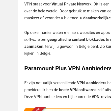
VPN staat voor
V
irtual
P
rivate
N
etwork. Dit is een
over de hele wereld. Door gebruik te maken van e
maskeer of verander u hiermee u
daadwerkelijke
Op deze manier weten mensen, websites en apps d
software om
geografische content blokkades
te 
aanmaken
, terwijl u gewoon in België bent. Zo 
kijken in België.
Paramount Plus VPN Aanbieder
Er zijn natuurlijk verschillende
VPN-aanbieders
be
providers. Ik heb de
beste VPN softwares
zelf uit
Deze VPN-aanbieders en bijbehorende
VPN-revie