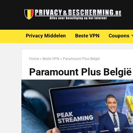
Privacy Middelen
Beste VPN
Coupons
Home
»
Beste VPN
»
Paramount Plus België
Paramount Plus België