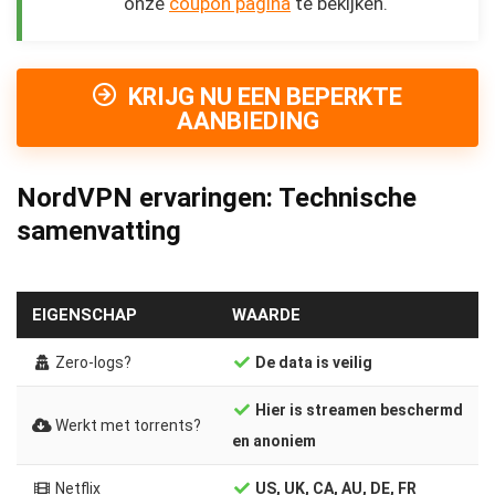
onze
coupon pagina
te bekijken.
KRIJG NU EEN BEPERKTE
AANBIEDING
NordVPN ervaringen: Technische
samenvatting
EIGENSCHAP
WAARDE
Zero-logs?
De data is veilig
Hier is streamen beschermd
Werkt met torrents?
en anoniem
Netflix
US, UK, CA, AU, DE, FR