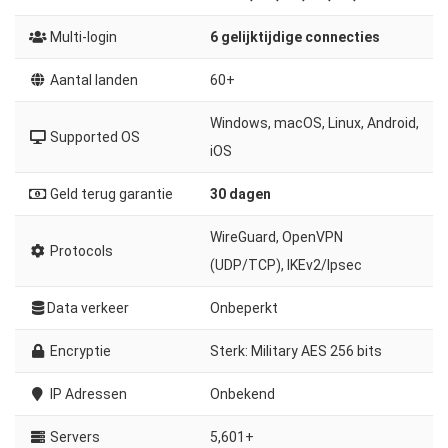
Multi-login
6 gelijktijdige connecties
Aantal landen
60+
Windows, macOS, Linux, Android,
Supported OS
iOS
Geld terug garantie
30 dagen
WireGuard, OpenVPN
Protocols
(UDP/TCP), IKEv2/Ipsec
Data verkeer
Onbeperkt
Encryptie
Sterk: Military AES 256 bits
IP Adressen
Onbekend
Servers
5,601+