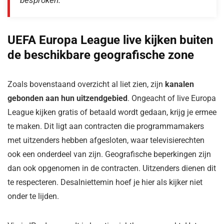
besproken.
UEFA Europa League live kijken buiten
de beschikbare geografische zone
Zoals bovenstaand overzicht al liet zien, zijn
kanalen
gebonden aan hun uitzendgebied
. Ongeacht of live Europa
League kijken gratis of betaald wordt gedaan, krijg je ermee
te maken. Dit ligt aan contracten die programmamakers
met uitzenders hebben afgesloten, waar televisierechten
ook een onderdeel van zijn. Geografische beperkingen zijn
dan ook opgenomen in de contracten. Uitzenders dienen dit
te respecteren. Desalniettemin hoef je hier als kijker niet
onder te lijden.