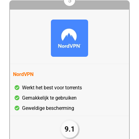
5
NordVPN
Werkt het best voor torrents
Gemakkelijk te gebruiken
Geweldige bescherming
9.1