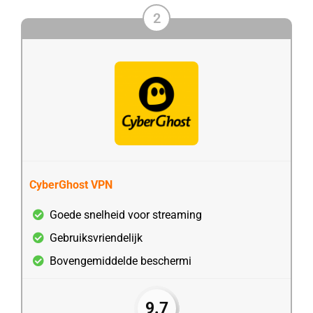
2
CyberGhost VPN
Goede snelheid voor streaming
Gebruiksvriendelijk
Bovengemiddelde beschermi
9.7