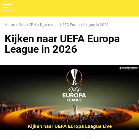
Home
»
Beste VPN
»
Kijken naar UEFA Europa League in 2025
Kijken naar UEFA Europa
League in 2026