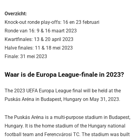
Overzicht:
Knock-out ronde play-offs: 16 en 23 februari
Ronde van 16: 9 & 16 maart 2023
Kwartfinales: 13 & 20 april 2023
Halve finales: 11 & 18 mei 2023
Finale: 31 mei 2023
Waar is de Europa League-finale in 2023?
The 2023 UEFA Europa League final will be held at the
Puskás Aréna in Budapest, Hungary on May 31, 2023.
The Puskás Aréna is a multi-purpose stadium in Budapest,
Hungary. It is the home stadium of the Hungary national
football team and Ferencvárosi TC. The stadium was built