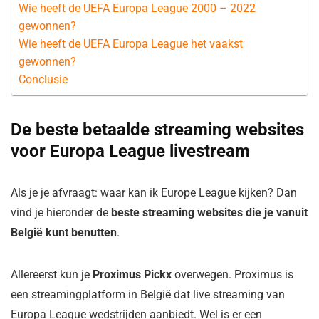
Wie heeft de UEFA Europa League 2000 – 2022
gewonnen?
Wie heeft de UEFA Europa League het vaakst
gewonnen?
Conclusie
De beste betaalde streaming websites
voor Europa League livestream
Als je je afvraagt: waar kan ik Europe League kijken? Dan
vind je hieronder de
beste streaming websites die je vanuit
België kunt benutten
.
Allereerst kun je
Proximus Pickx
overwegen. Proximus is
een streamingplatform in België dat live streaming van
Europa League wedstrijden aanbiedt. Wel is er een