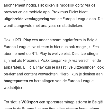
abonnement nodig. Het kijken is mogelijk op tv, via de
browser en de mobiele app. Proximus Pickx biedt
uitgebreide verslaggeving
van de Europa League aan. Dit
wordt aangevuld met analyses en statistieken.
Ook is
RTL Play
een ander streamingplatform in België.
Europa League live stream is hier dus ook mogelijk. Een
abonnement op RTL Play is wel vereist. De uitzendingen
zijn net als Proximus Pickx toegankelijk via verschillende
apparaten. Bij RTL Play kun je naast live uitzendingen, ook
on-demand content verwachten. Hierbij kun je denken aan
hoogtepunten
en herhalingen van de Europa League
wedstrijden.
Tot slot is
VOOsport
een sportstreamingplatform in België
waar je de Europa League finale live stream kunt volgen.