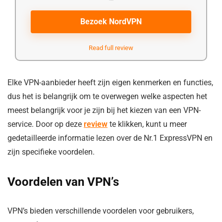
Bezoek NordVPN
Read full review
Elke VPN-aanbieder heeft zijn eigen kenmerken en functies,
dus het is belangrijk om te overwegen welke aspecten het
meest belangrijk voor je zijn bij het kiezen van een VPN-
service. Door op deze
review
te klikken, kunt u meer
gedetailleerde informatie lezen over de Nr.1 ExpressVPN en
zijn specifieke voordelen.
Voordelen van VPN’s
VPN’s bieden verschillende voordelen voor gebruikers,