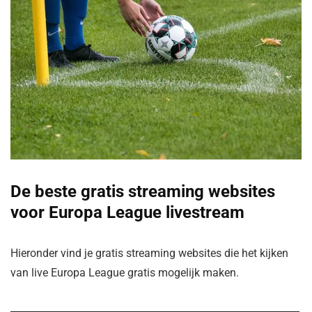
De beste gratis streaming websites
voor Europa League livestream
Hieronder vind je gratis streaming websites die het kijken
van live Europa League gratis mogelijk maken.