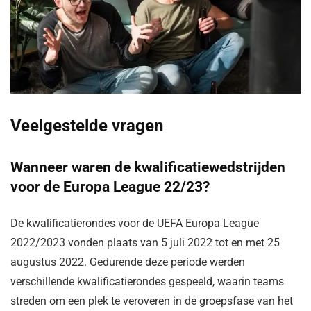
Veelgestelde vragen
Wanneer waren de kwalificatiewedstrijden
voor de Europa League 22/23?
De kwalificatierondes voor de UEFA Europa League
2022/2023 vonden plaats van 5 juli 2022 tot en met 25
augustus 2022. Gedurende deze periode werden
verschillende kwalificatierondes gespeeld, waarin teams
streden om een plek te veroveren in de groepsfase van het