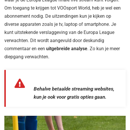
Om toegang te krijgen tot VOOsport World, heb je wel een
abonnement nodig. De uitzendingen kun je kijken op
diverse apparaten zoals je tv, laptop of smartphone. Je
kunt uitstekende verslaggeving van de Europa League
verwachten. Dit wordt aangevuld door deskundig
commentaar en een
uitgebreide analyse
. Zo kun je meer
diepgang verwachten.
Behalve betaalde streaming websites,
kun je ook voor gratis opties gaan.